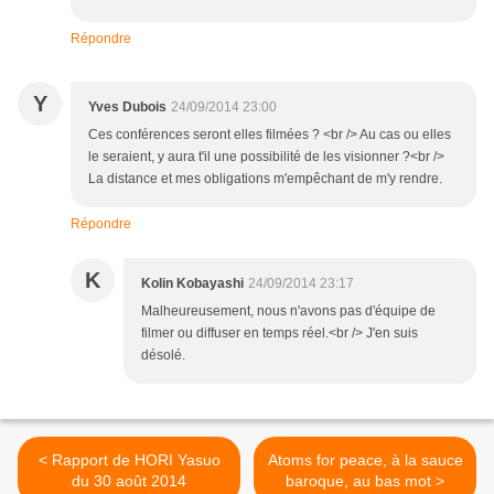
Répondre
Y
Yves Dubois
24/09/2014 23:00
Ces conférences seront elles filmées ? <br /> Au cas ou elles
le seraient, y aura t'il une possibilité de les visionner ?<br />
La distance et mes obligations m'empêchant de m'y rendre.
Répondre
K
Kolin Kobayashi
24/09/2014 23:17
Malheureusement, nous n'avons pas d'équipe de
filmer ou diffuser en temps réel.<br /> J'en suis
désolé.
< Rapport de HORI Yasuo
Atoms for peace, à la sauce
du 30 août 2014
baroque, au bas mot >