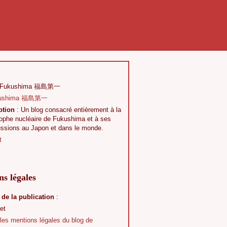
 Fukushima 福島第一
ption
: Un blog consacré entièrement à la
rophe nucléaire de Fukushima et à ses
ussions au Japon et dans le monde.
t
s légales
 de la publication
:
et
 les mentions légales du blog de