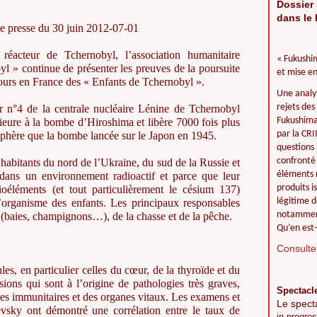
Dossier 
dans le 
presse du 30 juin 2012-07-01
 réacteur de Tchernobyl, l’association humanitaire
« Fukushim
l » continue de présenter les preuves de la poursuite
et mise en
éjours en France des « Enfants de Tchernobyl ».
Une analy
rejets des
r n°4 de la centrale nucléaire Lénine de Tchernobyl
Fukushima 
rieure à la bombe d’Hiroshima et libère 7000 fois plus
par la CR
osphère que la bombe lancée sur le Japon en 1945.
questions 
confronté 
s habitants du nord de l’Ukraine, du sud de la Russie et
éléments r
 dans un environnement radioactif et parce que leur
produits i
ioéléments (et tout particulièrement le césium 137)
légitime d
l’organisme des enfants. Les principaux responsables
notamment
tte (baies, champignons…), de la chasse et de la pêche.
Qu’en est-
Consulter
les, en particulier celles du cœur, de la thyroïde et du
ions qui sont à l’origine de pathologies très graves,
Spectacl
ses immunitaires et des organes vitaux. Les examens et
Le spect
vsky ont démontré une corrélation entre le taux de
in progres