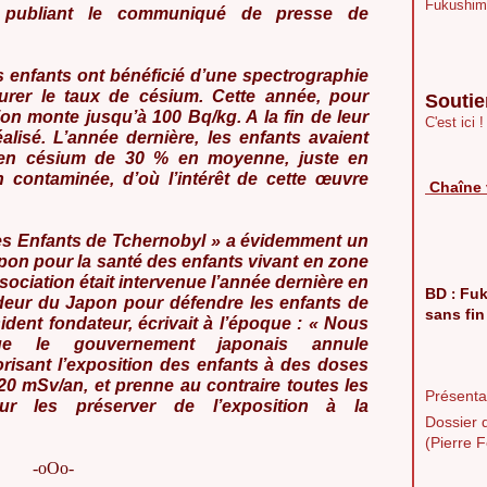
Fukushim
n publiant le communiqué de presse de
les enfants ont bénéficié d’une spectrographie
rer le taux de césium. Cette année, pour
Soutie
ion monte jusqu’à 100 Bq/kg. A la fin de leur
C'est ici !
lisé. L’année dernière, les enfants avaient
e en césium de 30 % en moyenne, juste en
 contaminée, d’où l’intérêt de cette œuvre
Chaîne 
Les Enfants de Tchernobyl » a évidemment un
pon pour la santé des enfants vivant en zone
sociation était intervenue l’année dernière en
BD
Fuk
:
deur du Japon pour défendre les enfants de
sans fin
dent fondateur, écrivait à l’époque : « Nous
e le gouvernement japonais annule
risant l’exposition des enfants à des doses
 20 mSv/an, et prenne au contraire toutes les
Présentat
our les préserver de l’exposition à la
Dossier 
(Pierre F
-oOo-