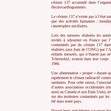
césium 137 accumulé dans l’organis
électrocardiogrammes.
Le césium 137 n’existe pas à l’état na
que des activités humaines : installa
catastrophes nucléaires.
Lors des mesures réalisées les année
invités à séjourner en France par l
contaminés par du césium 137 dans
réalisées (aux frais de l’ONG) par l
enfants mesurés, qui n’étaient pas 
Tchernobyl, avaient dans leur corps 
1986.
Une alimentation « propre » durant q
rapidement le césium radioactif conten
sanitaires. Pour cette raison, l’asso
d’autres associations occidentales (e
aussi au Canada et aux Etats Unis), in
sur des territoires contaminés par le
été dans notre pays.
Durant leurs précédentes vacances franç