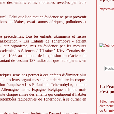
me des enfants et les anomalies révélées par leurs
:
https://w
turel. Celui que l’on met en évidence ne peut provenir
tions nucléaires, essais atmosphériques, pollutions et
s précédentes, tous les enfants ukrainiens et russes
’association « Les Enfants de Tchernobyl » étaient
 leur organisme, mis en évidence par les mesures
’Académie des Sciences d’Ukraine à Kiev. Certains des
nés en 1986 au moment de l’explosion du réacteur de
autant de césium 137 radioactif que leurs parents en
uelques semaines permet à ces enfants d’éliminer plus
u dans leurs organismes et donc de réduire les risques
ciation française « Les Enfants de Tchernobyl », comme
La Fran
n Allemagne, Italie, Espagne, Belgique, Irlande, mais
c'est po
vite chaque année des enfants qui continuent d’habiter
s retombées radioactives de Tchernobyl à séjourner en
Télécharg
électriqu
ou
Un mix
aises, les enfants invités par l’association alsacienne