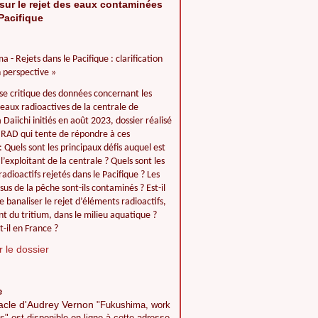
sur le rejet des eaux contaminées
Pacifique
a - Rejets dans le Pacifique : clarification
 perspective »
se critique des données concernant les
 eaux radioactives de la centrale de
Daiichi initiés en août 2023, dossier réalisé
IIRAD qui tente de répondre à ces
: Quels sont les principaux défis auquel est
l’exploitant de la centrale ? Quels sont les
adioactifs rejetés dans le Pacifique ? Les
ssus de la pêche sont-ils contaminés ? Est-il
e banaliser le rejet d’éléments radioactifs,
 du tritium, dans le milieu aquatique ?
t-il en France ?
 le dossier
e
acle d'Audrey Vernon
"Fukushima, work
s" est disponible en ligne à cette adresse