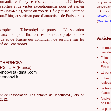
umanitaire française réservent à leurs 217 invités
citoyens qu
sorties et de visites exceptionnelles pour cet été, en
anniversair
im (Bas-Rhin), visite du zoo de Bâle (Suisse), journée
Fukushima,
t-Rhin) et sortie au parc d’attractions de Fraispertuis
Idogawa
(ma
(
Guy Biren
strophe de Tchernobyl se poursuit. L’association
l aux dons pour financer ses nombreux projets d’aide
Article
us et de Russie qui continuent de survivre sur les
vité de Tchernobyl.
Le trou
dévoilé
Fukush
lobby n
 TCHERNOBYL
Ethos
ERSHEIM (France)
ernobyl (a) gmail.com
Et pen
ernobyl.fr
Fukushi
radioac
Le tran
réacte
nt de l'association "Les enfants de Tchernobyl", lors de
Analys
 2012.
de Fuk
La pisc