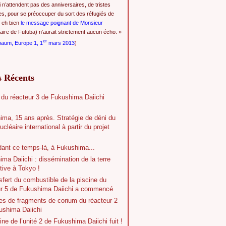
i n’attendent pas des anniversaires, de tristes
es, pour se préoccuper du sort des réfugiés de
 eh bien
le message poignant de Monsieur
ire de Futuba) n’aurait strictement aucun écho. »
er
baum, Europe 1, 1
mars 2013
)
s Récents
 du réacteur 3 de Fukushima Daiichi
ima, 15 ans après. Stratégie de déni du
ucléaire international à partir du projet
dant ce temps-là, à Fukushima...
ma Daiichi : dissémination de la terre
tive à Tokyo !
sfert du combustible de la piscine du
ur 5 de Fukushima Daiichi a commencé
es de fragments de corium du réacteur 2
ushima Daiichi
ine de l’unité 2 de Fukushima Daiichi fuit !