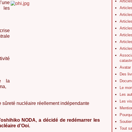
Article
’une
Article
 les
Article
Article
Article
crise
Article
trale
Article
Articl
Associa
ivité
catastr
Avatar
Des li
e la
Docume
ma,
Le mon
Les au
Les vis
 sûreté nucléaire réellement indépendante
Mentio
Pourquo
 Yoshihiko NODA, a décidé de redémarrer les
Soutie
ucléaire d’Ooi.
Tout s