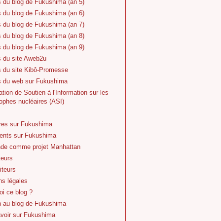
s du blog de Fukushima (an 5)
s du blog de Fukushima (an 6)
s du blog de Fukushima (an 7)
s du blog de Fukushima (an 8)
s du blog de Fukushima (an 9)
s du site Aweb2u
s du site Kibô-Promesse
es du web sur Fukushima
tion de Soutien à l'Information sur les
ophes nucléaires (ASI)
vres sur Fukushima
nts sur Fukushima
de comme projet Manhattan
teurs
iteurs
ns légales
i ce blog ?
n au blog de Fukushima
avoir sur Fukushima