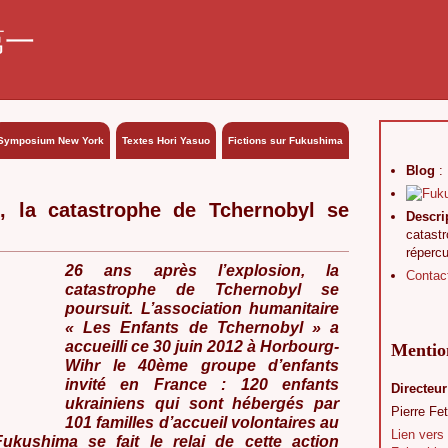
第一
Symposium New York
Textes Hori Yasuo
Fictions sur Fukushima
Blog
:
n, la catastrophe de Tchernobyl se
Descri
catast
réperc
26 ans après l’explosion, la
Contac
catastrophe de Tchernobyl se
poursuit.
L’association humanitaire
« Les Enfants de Tchernobyl » a
accueilli ce 30 juin 2012 à Horbourg-
Mention
Wihr le 40ème groupe d’enfants
invité en France : 120 enfants
Directeur
ukrainiens qui sont hébergés par
Pierre Fet
101 familles d’accueil volontaires au
Lien vers
ukushima se fait le relai de cette action