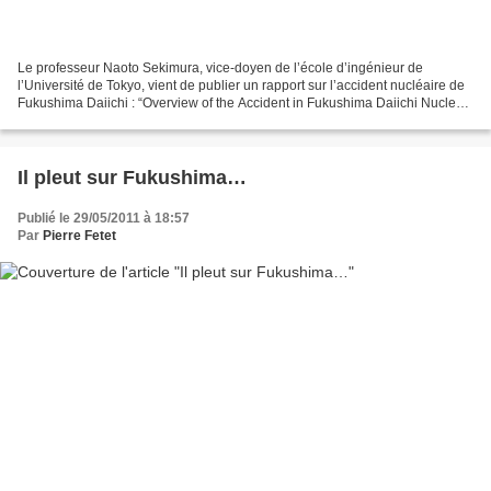
Le professeur Naoto Sekimura, vice-doyen de l’école d’ingénieur de
l’Université de Tokyo, vient de publier un rapport sur l’accident nucléaire de
Fukushima Daiichi : “Overview of the Accident in Fukushima Daiichi Nuclear
Power Plants” On peut le consulter...
Il pleut sur Fukushima…
Publié le 29/05/2011 à 18:57
Par
Pierre Fetet