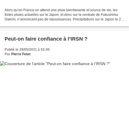
Alors qu’en France on attend une pluie bienfaisante et source de vie, les
fortes pluies actuelles sur le Japon, et donc sur la centrale de Fukushima
Daiichi, n’annoncent pas de réjouissances. Précipitations sur le Japon le 29
mai 2011 A court terme, la...
Peut-on faire confiance à l’IRSN ?
Publié le 28/05/2011 à 02:45
Par
Pierre Fetet