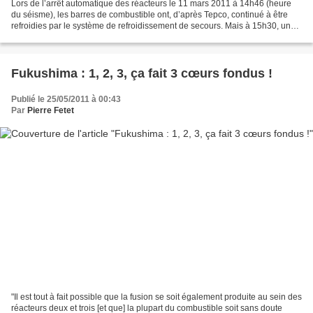
Lors de l’arrêt automatique des réacteurs le 11 mars 2011 à 14h46 (heure
du séisme), les barres de combustible ont, d’après Tepco, continué à être
refroidies par le système de refroidissement de secours. Mais à 15h30, une
vague de 15 m de hauteur a mis...
Fukushima : 1, 2, 3, ça fait 3 cœurs fondus !
Publié le 25/05/2011 à 00:43
Par
Pierre Fetet
"Il est tout à fait possible que la fusion se soit également produite au sein des
réacteurs deux et trois [et que] la plupart du combustible soit sans doute