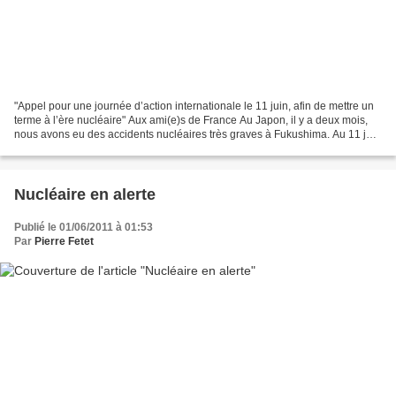
"Appel pour une journée d’action internationale le 11 juin, afin de mettre un
terme à l’ère nucléaire" Aux ami(e)s de France Au Japon, il y a deux mois,
nous avons eu des accidents nucléaires très graves à Fukushima. Au 11 juin
2011 (trois mois après...
Nucléaire en alerte
Publié le 01/06/2011 à 01:53
Par
Pierre Fetet