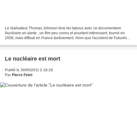
Le réalisateur Thomas Johnson lève les tabous avec ce documentaire
Nucléaire en alerte , un film peu connu et pourtant intéressant, tourné en
2008, mais diffusé en France tardivement. Alors que l'accident de Fukushima
n'est pas encore résolu, il est normal...
Le nucléaire est mort
Publié le 30/05/2011 à 18:18
Par
Pierre Fetet