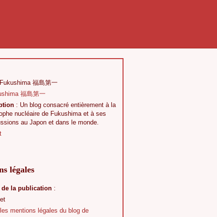
 Fukushima 福島第一
ption
: Un blog consacré entièrement à la
rophe nucléaire de Fukushima et à ses
ussions au Japon et dans le monde.
t
s légales
 de la publication
:
et
 les mentions légales du blog de