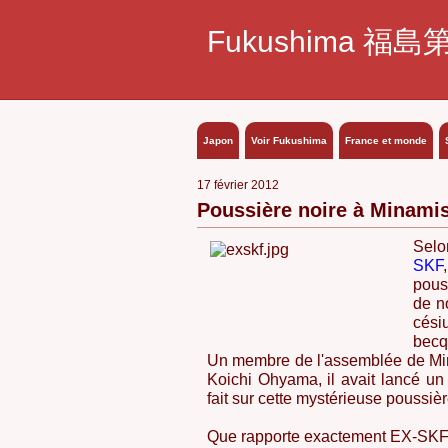
Fukushima 福島
Japon
Voir Fukushima
France et monde
17 février 2012
Poussière noire à Minam
Selo
SKF
pous
de n
cési
becq
Un membre de l'assemblée de M
Koichi Ohyama, il avait lancé un
fait sur cette mystérieuse poussièr
Que rapporte exactement EX-SKF