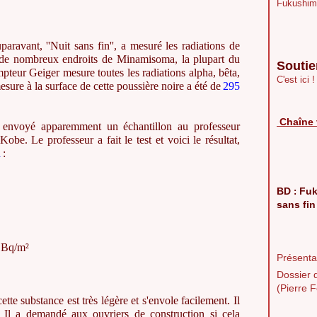
Fukushim
aravant, ''Nuit sans fin'', a mesuré les radiations de
à de nombreux endroits de Minamisoma, la plupart du
Soutie
pteur Geiger mesure toutes les radiations alpha, bêta,
C'est ici !
sure à la surface de cette poussière noire a été de
295
Chaîne 
envoyé apparemment un échantillon au professeur
be. Le professeur a fait le test et voici le résultat,
a
:
BD
Fuk
:
sans fin
n Bq/m²
Présentat
Dossier 
(Pierre F
ette substance est très légère et s'envole facilement. Il
 Il a demandé aux ouvriers de construction si cela