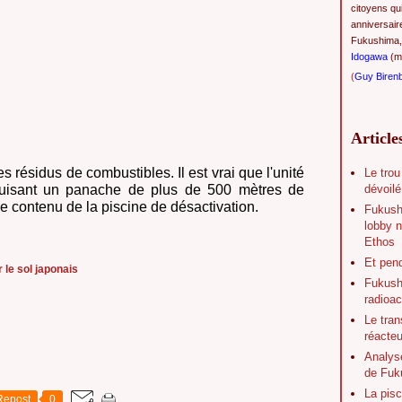
citoyens qu
anniversair
Fukushima,
Idogawa
(ma
(
Guy Biren
Article
s résidus de combustibles. Il est vrai que l'unité
Le trou
dévoilé
uisant un panache de plus de 500 mètres de
le contenu de la piscine de désactivation.
Fukush
lobby n
Ethos
Et pen
 le sol japonais
Fukushi
radioac
Le tran
réacte
Analys
de Fuk
La pisc
Repost
0