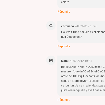
cela ?
Répondre
C
coronado
24/02/2012 10:48
Ca ferait 10bq par kilo c’est éto
noir également?
Répondre
M
Manu
21/02/2012 19:24
Bonjour,<br /> <br /> Desolé je n 
mesure : "que du" Cs-134 et Cs-137
ordre de 100 Bq. L echantillon<br /
sous un arbre devant la station de
ce jour la). Je ne m attendais pas
juste verifier qu il n y avait pas 
Répondre