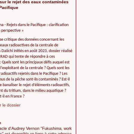
sur le rejet des eaux contaminées
Pacifique
a - Rejets dans le Pacifique : clarification
 perspective »
se critique des données concernant les
 eaux radioactives de la centrale de
Daiichi initiés en août 2023, dossier réalisé
IIRAD qui tente de répondre à ces
: Quels sont les principaux défis auquel est
l’exploitant de la centrale ? Quels sont les
adioactifs rejetés dans le Pacifique ? Les
ssus de la pêche sont-ils contaminés ? Est-il
e banaliser le rejet d’éléments radioactifs,
 du tritium, dans le milieu aquatique ?
t-il en France ?
 le dossier
e
acle d'Audrey Vernon
"Fukushima, work
s" est disponible en ligne à cette adresse