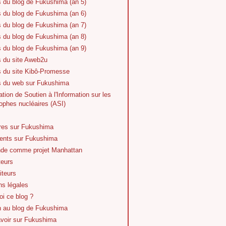
s du blog de Fukushima (an 5)
s du blog de Fukushima (an 6)
s du blog de Fukushima (an 7)
s du blog de Fukushima (an 8)
s du blog de Fukushima (an 9)
s du site Aweb2u
s du site Kibô-Promesse
es du web sur Fukushima
tion de Soutien à l'Information sur les
ophes nucléaires (ASI)
vres sur Fukushima
nts sur Fukushima
de comme projet Manhattan
teurs
iteurs
ns légales
i ce blog ?
n au blog de Fukushima
avoir sur Fukushima