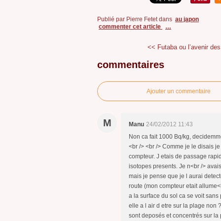
Publié par Pierre Fetet
dans
au japon
commenter cet article
…
<< Futaba ou l’avenir des
commentaires
Ajouter un commentaire
M
Manu
24/02/2012 11:43
Non ca fait 1000 Bq/kg, decidemment
<br /> <br /> Comme je le disais j
compteur. J etais de passage rapide 
isotopes presents. Je n<br /> avai
mais je pense que je l aurai detec
route (mon compteur etait allume<
a la surface du sol ca se voit san
elle a l air d etre sur la plage non
sont deposés et concentrés sur la 