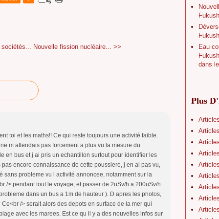
Nouvell
Fukushi
Déverse
Fukush
Eau con
 sociétés...
Nouvelle fission nucléaire... >>
Fukushi
dans le
Plus D'
Article
Article
 toi et les maths!! Ce qui reste toujours une activité faible.
Article
e ne m attendais pas forcement a plus vu la mesure du
Article
en bus et j ai pris un echantillon surtout pour identifier les
Article
s pas encore connaissance de cette poussiere, j en ai pas vu,
té sans probleme vu l activité annoncee, notamment sur la
Article
br /> pendant tout le voyage, et passer de 2uSv/h a 200uSv/h
Article
s probleme dans un bus a 1m de hauteur ). D apres les photos,
Article
 ? Ce<br /> serait alors des depots en surface de la mer qui
Article
plage avec les marees. Est ce qu il y a des nouvelles infos sur