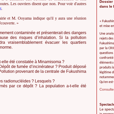
Dossier 
 routes. Les ouvriers disent que non. Pour voir d'autres
dans le 
i
.
a mairie et M. Ooyama indique qu'il y aura une réunion
« Fukushim
découverte. »
et mise en
êmement contaminée et présenterait des dangers
Une analy
ause des risques d’inhalation. Si la pollution
rejets des
udra vraisemblablement évacuer les quartiers
Fukushima 
énorme.
par la CR
questions 
confronté 
t-elle été constatée à Minamisoma ?
éléments r
 Dépôt de fumée d’incinérateur ? Produit déposé
produits i
 Pollution provenant de la centrale de Fukushima
légitime d
notamment
res radionucléides ? Lesquels ?
Qu’en est-
rnés par ce dépôt ? La population a-t-elle été
Consulter
Spectacl
Le spect
in progres