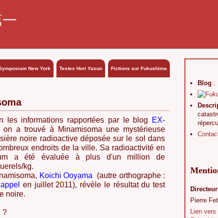
第一
Symposium New York
Textes Hori Yasuo
Fictions sur Fukushima
Blog
:
isoma
Descri
catast
n les informations rapportées par le blog
EX-
réperc
, on a trouvé à Minamisoma une mystérieuse
Contac
sière noire radioactive déposée sur le sol dans
ombreux endroits de la ville. Sa radioactivité en
um a été évaluée à plus d'un million de
uerels/kg.
Mention
inamisoma,
Koichi Ooyama
(autre orthographe :
appel
en juillet 2011), révèle le résultat du test
Directeur
e noire.
Pierre Fet
Lien vers
 ?