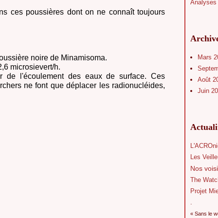
Analyses 
s ces poussières dont on ne connaît toujours
Archiv
poussière noire de Minamisoma.
Mars 
,6 microsievert/h.
Septe
nir de l'écoulement des eaux de surface. Ces
Août 2
rchers ne font que déplacer les radionucléides,
Juin 2
Actual
L'ACROni
Les Veill
Nos voisi
The Watc
Projet Mi
.
« Sans le w