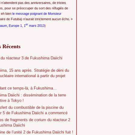
i n’attendent pas des anniversaires, de tristes
es, pour se préoccuper du sort des réfugiés de
 eh bien
le message poignant de Monsieur
ire de Futuba) n’aurait strictement aucun écho. »
er
baum, Europe 1, 1
mars 2013
)
s Récents
 du réacteur 3 de Fukushima Daiichi
ima, 15 ans après. Stratégie de déni du
ucléaire international à partir du projet
dant ce temps-là, à Fukushima...
ma Daiichi : dissémination de la terre
tive à Tokyo !
sfert du combustible de la piscine du
ur 5 de Fukushima Daiichi a commencé
es de fragments de corium du réacteur 2
ushima Daiichi
ine de l’unité 2 de Fukushima Daiichi fuit !