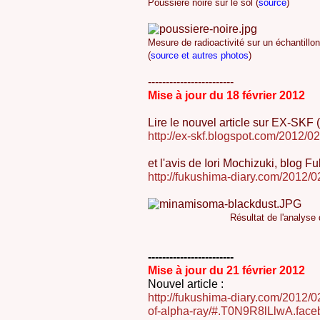
Poussière noire sur le sol (
source
)
Mesure de radioactivité sur un échantillon
(
source et autres photos
)
------------------------
Mise à jour du 18 février 2012
Lire le nouvel article sur EX-SKF (
http://ex-skf.blogspot.com/2012/
et l'avis de Iori Mochizuki, blog F
http://fukushima-diary.com/2012/0
Résultat de l'analyse 
------------------------
Mise à jour du 21 février 2012
Nouvel article :
http://fukushima-diary.com/201
of-alpha-ray/#.T0N9R8lLlwA.face