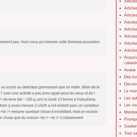
Article
Article
Article
Article
Article
Article
nnamment peu. Avez-vous pu mesurer cette fameuse poussière
Article
Articl
Associa
catastr
Avatar
Des li
Docume
ai eu acces au detecteur germanium que ce matin. Bilan de la
Le mon
 avec une activité a peu pres egale pour les deux et de l
Les au
> de terre fait ~ 100 g, pris le lundi 13 fevrier a Fukushima
Les vis
 train (j avais mesure 2 uSv/h a cet endroit avec un compteur
 a<br /> mesurer quelque chose d exorbitant, mais je voulais
Mentio
autre chose que du cesium.<br /> <br /> Cordialement
Pourquo
Soutie
Tout s