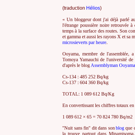
(traduction
Hélios
)
« Un bloggeur dont j'ai déjà parlé aup
l'étrange poussière noire retrouvée 
temps à la surface des routes. Son com
et gamma et aussi les rayons X et sa me
microsieverts par heure
.
Ooyama, membre de l'assemblée, a 
Tomoya Yamauchi de l'université de Ko
d'après le blog
Assemblyman Ooyam
Cs-134 : 485 252 Bq/kg
Cs-137 : 604 360 Bq/kg
TOTAL: 1 089 612 Bq/Kg
En convertissant les chiffres totaux e
1 089 612 × 65 = 70 824 780 Bq/m2
''Nuit sans fin'' dit dans son
blog
que c
la trouve partout dans Minamisoma.