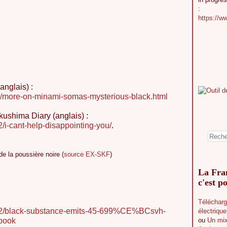
:
https://w
anglais) :
02/more-on-minami-somas-mysterious-black.html
ukushima Diary (anglais) :
2/i-cant-help-disappointing-you/
.
de la poussière noire (
source EX-SKF
)
La Fran
c'est po
Télécharg
2/02/black-substance-emits-45-699%CE%BCsvh-
électriqu
book
ou
Un mix