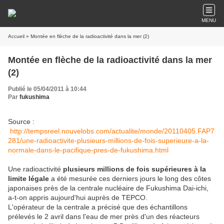
MENU
Accueil
» Montée en flèche de la radioactivité dans la mer (2)
Montée en flèche de la radioactivité dans la mer
(2)
Publié le 05/04/2011 à 10:44
Par
fukushima
Source :
http://tempsreel.nouvelobs.com/actualite/monde/20110405.FAP7
281/une-radioactivite-plusieurs-millions-de-fois-superieure-a-la-
normale-dans-le-pacifique-pres-de-fukushima.html
Une radioactivité
plusieurs millions de fois supérieures à la
limite légale
a été mesurée ces derniers jours le long des côtes
japonaises près de la centrale nucléaire de Fukushima Dai-ichi,
a-t-on appris aujourd'hui auprès de TEPCO.
L'opérateur de la centrale a précisé que des échantillons
prélevés le 2 avril dans l'eau de mer près d'un des réacteurs