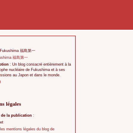
 Fukushima 福島第一
ption
: Un blog consacré entièrement à la
rophe nucléaire de Fukushima et à ses
ussions au Japon et dans le monde.
t
s légales
 de la publication
:
et
 les mentions légales du blog de