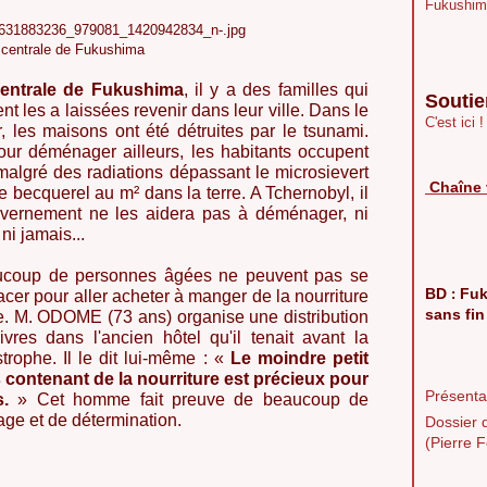
Fukushim
a centrale de Fukushima
centrale de Fukushima
, il y a des familles qui
Soutie
t les a laissées revenir dans leur ville. Dans le
C'est ici !
, les maisons ont été détruites par le tsunami.
ur déménager ailleurs, les habitants occupent
malgré des radiations dépassant le microsievert
Chaîne 
de becquerel au m² dans la terre. A Tchernobyl, il
uvernement ne les aidera pas à déménager, ni
ni jamais...
coup de personnes âgées ne peuvent pas se
BD
Fuk
:
acer pour aller acheter à manger de la nourriture
sans fin
e. M. ODOME (73 ans) organise une distribution
ivres dans l'ancien hôtel qu'il tenait avant la
strophe. Il le dit lui-même : «
Le moindre petit
s contenant de la nourriture est précieux pour
Présentat
.
» Cet homme fait preuve de beaucoup de
age et de détermination.
Dossier 
(Pierre F