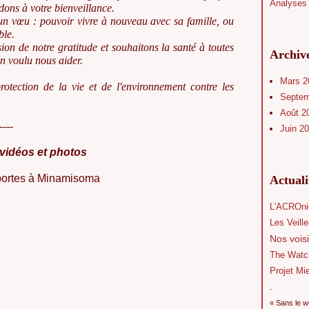
Analyses 
ons à votre bienveillance.
'un vœu : pouvoir vivre à nouveau avec sa famille, ou
ble.
ion de notre gratitude et souhaitons la santé à toutes
Archiv
n voulu nous aider.
Mars 
rotection de la vie et de l'environnement contre les
Septe
Août 2
----
Juin 2
 vidéos et photos
 portes à Minamisoma
Actual
L'ACROni
Les Veill
Nos voisi
The Watc
Projet Mi
.
« Sans le w