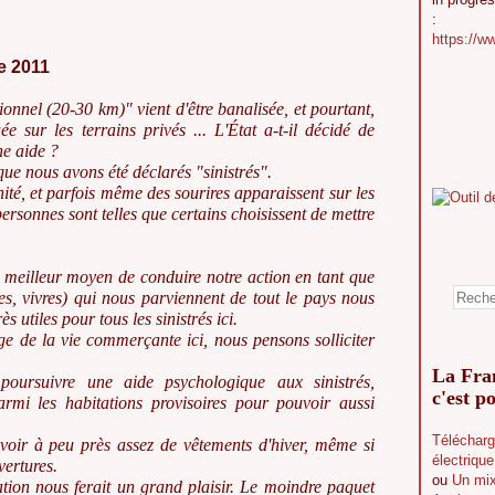
:
https://w
e 2011
ionnel (20-30 km)" vient d'être banalisée, et pourtant,
e sur les terrains privés ... L'État a-t-il décidé de
ne aide ?
que nous avons été déclarés "sinistrés".
ité, et parfois même des sourires apparaissent sur les
personnes sont telles que certains choisissent de mettre
le meilleur moyen de conduire notre action en tant que
es, vivres) qui nous parviennent de tout le pays nous
s utiles pour tous les sinistrés ici.
ge de la vie commerçante ici, nous pensons solliciter
La Fran
oursuivre une aide psychologique aux sinistrés,
c'est po
rmi les habitations provisoires pour pouvoir aussi
Télécharg
voir à peu près assez de vêtements d'hiver, même si
électriqu
ertures.
ou
Un mix
tation nous ferait un grand plaisir. Le moindre paquet