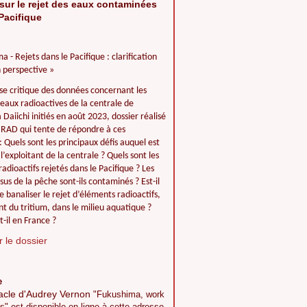
sur le rejet des eaux contaminées
Pacifique
a - Rejets dans le Pacifique : clarification
 perspective »
se critique des données concernant les
 eaux radioactives de la centrale de
Daiichi initiés en août 2023, dossier réalisé
IIRAD qui tente de répondre à ces
: Quels sont les principaux défis auquel est
l’exploitant de la centrale ? Quels sont les
adioactifs rejetés dans le Pacifique ? Les
ssus de la pêche sont-ils contaminés ? Est-il
e banaliser le rejet d’éléments radioactifs,
 du tritium, dans le milieu aquatique ?
t-il en France ?
 le dossier
e
acle d'Audrey Vernon
"Fukushima, work
s" est disponible en ligne à cette adresse