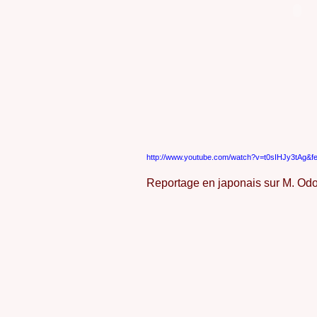
http://www.youtube.com/watch?v=t0sIHJy3tAg&fe
Reportage en japonais sur M. O