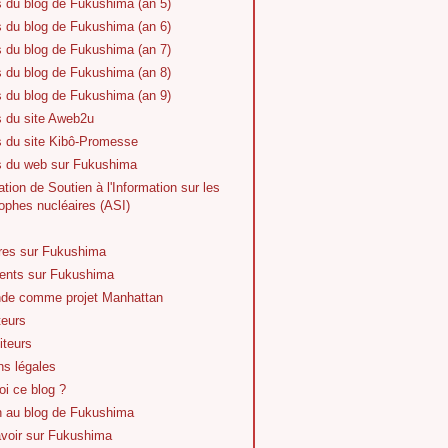
s du blog de Fukushima (an 5)
s du blog de Fukushima (an 6)
s du blog de Fukushima (an 7)
s du blog de Fukushima (an 8)
s du blog de Fukushima (an 9)
s du site Aweb2u
s du site Kibô-Promesse
es du web sur Fukushima
tion de Soutien à l'Information sur les
ophes nucléaires (ASI)
vres sur Fukushima
nts sur Fukushima
de comme projet Manhattan
teurs
iteurs
ns légales
i ce blog ?
n au blog de Fukushima
avoir sur Fukushima