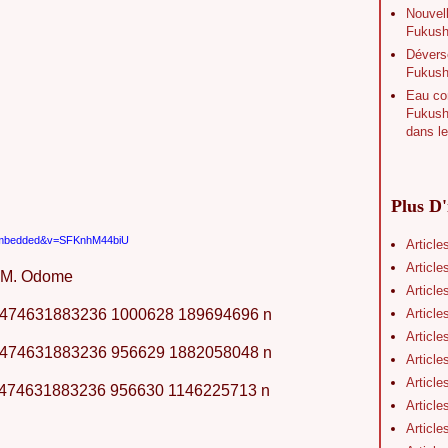
Nouvell
Fukushi
Déverse
Fukush
Eau con
Fukushi
dans le
Plus D'
r_embedded&v=SFKnhM44biU
Article
Article
e M. Odome
Article
Article
Article
Article
Article
Article
Article