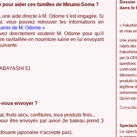
Dossier 
e pour aider ces familles de Minami-Soma ?
dans le 
k, une aide directe à M. Odome s’est engagée. Si
l, vous pouvez retrouver les informations en
« Fukushim
 amis de M. Odome »
et mise en
vez directement soutenir M. Odome pour qu’il
re ravitaillée en nourriture saine en lui envoyant
Une analy
suivante.
rejets des
Fukushima 
par la CR
questions 
ABAYASHI 51
confronté 
éléments r
produits i
légitime d
notamment
Qu’en est-
z-vous envoyer ?
Consulter
t, fruits secs, confitures, tous produits finis...
 pour être envoyés par avion (le bateau prend 3
Spectacl
Le spect
la douane japonaise n'accepte pas).
in progres