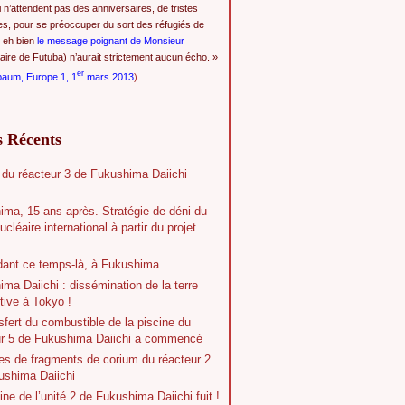
i n’attendent pas des anniversaires, de tristes
es, pour se préoccuper du sort des réfugiés de
 eh bien
le message poignant de Monsieur
ire de Futuba) n’aurait strictement aucun écho. »
er
baum, Europe 1, 1
mars 2013
)
s Récents
 du réacteur 3 de Fukushima Daiichi
ima, 15 ans après. Stratégie de déni du
ucléaire international à partir du projet
dant ce temps-là, à Fukushima...
ma Daiichi : dissémination de la terre
tive à Tokyo !
sfert du combustible de la piscine du
ur 5 de Fukushima Daiichi a commencé
es de fragments de corium du réacteur 2
ushima Daiichi
ine de l’unité 2 de Fukushima Daiichi fuit !