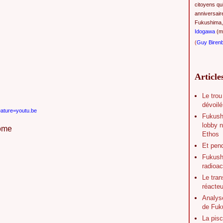
citoyens qu
anniversair
Fukushima,
Idogawa
(ma
(
Guy Biren
Article
Le trou
dévoilé
ature=youtu.be
Fukush
lobby n
dome
Ethos
Et pen
Fukushi
radioac
Le tran
réacte
Analys
de Fuk
La pisc