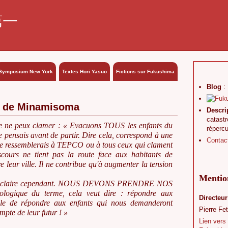
第一
Symposium New York
Textes Hori Yasuo
Fictions sur Fukushima
Blog
:
ts de Minamisoma
Descri
catast
Je ne peux clamer : « Evacuons TOUS les enfants du
réperc
e pensais avant de partir. Dire cela, correspond à une
Contac
a, je ressemblerais à TEPCO ou à tous ceux qui clament
cours ne tient pas la route face aux habitants de
 leur ville. Il ne contribue qu'à augmenter la tension
Mention
 est claire cependant. NOUS DEVONS PRENDRE NOS
ogique du terme, cela veut dire : répondre aux
Directeur
pable de répondre aux enfants qui nous demanderont
Pierre Fet
pte de leur futur ! »
Lien vers