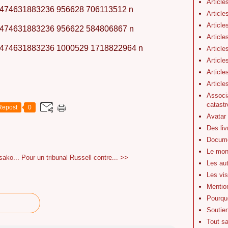
Article
Article
Article
Article
Article
Article
Article
Articl
Associa
catastr
Repost
0
Avatar
Des li
Docume
Le mon
sako...
Pour un tribunal Russell contre... >>
Les au
Les vis
Mentio
Pourquo
Soutie
Tout s