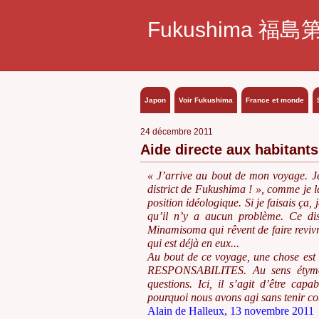
Fukushima 福島
Japon
Voir Fukushima
France et monde
24 décembre 2011
Aide directe aux habitan
« J’arrive au bout de mon voyage. 
district de Fukushima ! », comme je l
position idéologique. Si je faisais ç
qu’il n’y a aucun problème. Ce dis
Minamisoma qui rêvent de faire revivre
qui est déjà en eux...
Au bout de ce voyage, une chose
RESPONSABILITES. Au sens étymol
questions. Ici, il s’agit d’être ca
pourquoi nous avons agi sans tenir com
Alain de Halleux, 13 novembre 2011