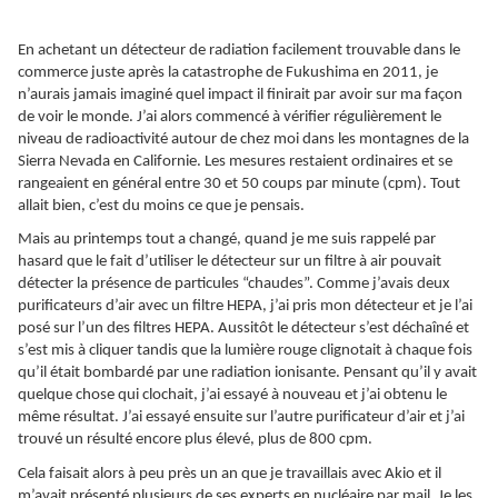
En achetant un détecteur de radiation facilement trouvable dans le
commerce juste après la catastrophe de Fukushima en 2011, je
n’aurais jamais imaginé quel impact il finirait par avoir sur ma façon
de voir le monde. J’ai alors commencé à vérifier régulièrement le
niveau de radioactivité autour de chez moi dans les montagnes de la
Sierra Nevada en Californie. Les mesures restaient ordinaires et se
rangeaient en général entre 30 et 50 coups par minute (cpm). Tout
allait bien, c’est du moins ce que je pensais.
Mais au printemps tout a changé, quand je me suis rappelé par
hasard que le fait d’utiliser le détecteur sur un filtre à air pouvait
détecter la présence de particules “chaudes”. Comme j’avais deux
purificateurs d’air avec un filtre HEPA, j’ai pris mon détecteur et je l’ai
posé sur l’un des filtres HEPA. Aussitôt le détecteur s’est déchaîné et
s’est mis à cliquer tandis que la lumière rouge clignotait à chaque fois
qu’il était bombardé par une radiation ionisante. Pensant qu’il y avait
quelque chose qui clochait, j’ai essayé à nouveau et j’ai obtenu le
même résultat. J’ai essayé ensuite sur l’autre purificateur d’air et j’ai
trouvé un résulté encore plus élevé, plus de 800 cpm.
Cela faisait alors à peu près un an que je travaillais avec Akio et il
m’avait présenté plusieurs de ses experts en nucléaire par mail. Je les