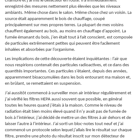
chambre et j’ai mis le détecteur en route. Il a immédiatement
enregistré des mesures nettement plus élevées que les niveaux
ambiants. Même chose dans le salon. Même chose chez un voisin. La
source était apparemment le bois de chauffage, coupé
principalement sur mes propres terres. La plupart de mes voisins
chauffent également au bois, au moins en chauffage d’appoint. La
fumée émanant du bois, j’en était tout à fait conscient, est composée
de particules extrêmement petites qui peuvent être facilement
inhalées et absorbées par l’organisme.
Les implications de cette découverte étaient inquiétantes : l’air que
nous respirions contenait des particules radioactives, et ce dans des
quantités importantes. Ces particules s’étaient, depuis des années,
apparemment bioaccumulées dans les bois entourant ma maison et,
en brûlant, se remettaient en suspension.
J’ai aussitôt commencé à surveiller mon air intérieur régulièrement et
j’ai vérifié les filtres HEPA aussi souvent que possible, en général
toutes les heures quand j’étais à la maison. Comme le niveau de
radiation était bien moins élevé quand il n’y avait pas de fumée de
bois à l’intérieur, j’ai décidé de mettre un des filtres à air dehors et de
laisser l’autre à l’intérieur. J’ai sorti un bloc-notes tout neuf et j’ai
commencé un protocole selon lequel j’allais lire le résultat sur chaque
filtre, prendre une photo du résultat inscrit sur mon détecteur de