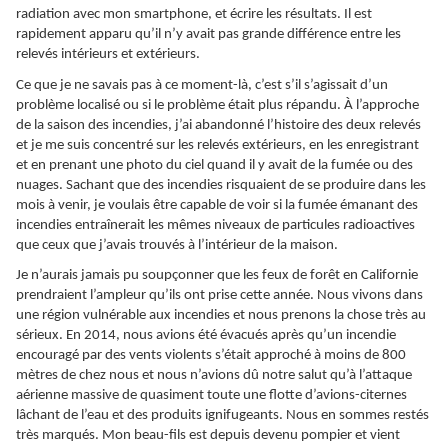
radiation avec mon smartphone, et écrire les résultats. Il est
rapidement apparu qu’il n’y avait pas grande différence entre les
relevés intérieurs et extérieurs.
Ce que je ne savais pas à ce moment-là, c’est s’il s’agissait d’un
problème localisé ou si le problème était plus répandu. À l’approche
de la saison des incendies, j’ai abandonné l’histoire des deux relevés
et je me suis concentré sur les relevés extérieurs, en les enregistrant
et en prenant une photo du ciel quand il y avait de la fumée ou des
nuages. Sachant que des incendies risquaient de se produire dans les
mois à venir, je voulais être capable de voir si la fumée émanant des
incendies entraînerait les mêmes niveaux de particules radioactives
que ceux que j’avais trouvés à l’intérieur de la maison.
Je n’aurais jamais pu soupçonner que les feux de forêt en Californie
prendraient l’ampleur qu’ils ont prise cette année. Nous vivons dans
une région vulnérable aux incendies et nous prenons la chose très au
sérieux. En 2014, nous avions été évacués après qu’un incendie
encouragé par des vents violents s’était approché à moins de 800
mètres de chez nous et nous n’avions dû notre salut qu’à l’attaque
aérienne massive de quasiment toute une flotte d’avions-citernes
lâchant de l’eau et des produits ignifugeants. Nous en sommes restés
très marqués. Mon beau-fils est depuis devenu pompier et vient