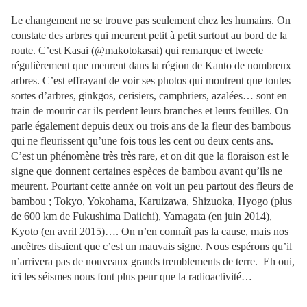
Le changement ne se trouve pas seulement chez les humains. On
constate des arbres qui meurent petit à petit surtout au bord de la
route. C’est Kasai (@makotokasai) qui remarque et tweete
régulièrement que meurent dans la région de Kanto de nombreux
arbres. C’est effrayant de voir ses photos qui montrent que toutes
sortes d’arbres, ginkgos, cerisiers, camphriers, azalées… sont en
train de mourir car ils perdent leurs branches et leurs feuilles. On
parle également depuis deux ou trois ans de la fleur des bambous
qui ne fleurissent qu’une fois tous les cent ou deux cents ans.
C’est un phénomène très très rare, et on dit que la floraison est le
signe que donnent certaines espèces de bambou avant qu’ils ne
meurent. Pourtant cette année on voit un peu partout des fleurs de
bambou ; Tokyo, Yokohama, Karuizawa, Shizuoka, Hyogo (plus
de 600 km de Fukushima Daiichi), Yamagata (en juin 2014),
Kyoto (en avril 2015)…. On n’en connaît pas la cause, mais nos
ancêtres disaient que c’est un mauvais signe. Nous espérons qu’il
n’arrivera pas de nouveaux grands tremblements de terre. Eh oui,
ici les séismes nous font plus peur que la radioactivité…