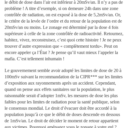
le débit de dose dans l’air est inférieur à 20mSv/an. Il n’y a pas de
problème ! A titre d’exemple, si on demeure 24h dans une zone
contrôlée de radiation, on est exposé à la dose de 5,2mSv/an. Or,
le critère de la levée de l’ordre et du retour de la population est de
20mSv/an ou moins. Le zonage est déterminé par la dose 4 fois
supérieure à celle de la zone contrôlée de radioactivité. Retournez,
habitez, vivez, reconstruisez, c’est quoi cette histoire ! Je ne peux
trouver d’autre expression que « complètement tordu». Peut on
encore appeler ça l’État ? Je pense qu’il vaut mieux l’appeler la
mafia. C’est tellement inhumain !
Le gouvernement semble avoir adopté les limites de dose de 20 à
100mSv suivant la recommandation de la CIPR*** sur les limites
d’exposition aux rayonnements après un accident. Cependant,
quand on pense aux effets sanitaires sur la population, le plus
raisonnable serait d’adopter 1mSv, les mesures de dose les plus
faibles pour les limites de radiation pour la santé publique, selon
le consensus mondial. Le droit d’évacuer doit être accordé à la
population jusqu’à ce que le débit de doses descende en dessous
de 1mSv/an. Le droit de décider le moment de retour appartient
aux victimes. Pourquoi aménagez vous le zonage à votre gré ?