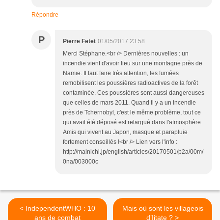
Répondre
P
Pierre Fetet
01/05/2017 23:58
Merci Stéphane.<br /> Dernières nouvelles : un
incendie vient d'avoir lieu sur une montagne près de
Namie. Il faut faire très attention, les fumées
remobilisent les poussières radioactives de la forêt
contaminée. Ces poussières sont aussi dangereuses
que celles de mars 2011. Quand il y a un incendie
près de Tchernobyl, c'est le même problème, tout ce
qui avait été déposé est relargué dans l'atmosphère.
Amis qui vivent au Japon, masque et parapluie
fortement conseillés !<br /> Lien vers l'info :
http://mainichi.jp/english/articles/20170501/p2a/00m/
0na/003000c
< IndependentWHO : 10
Mais où sont les villageois
ans de combat
d’Iitate ? >