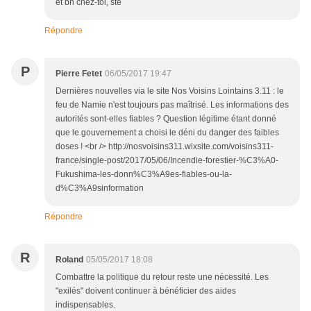
et bn chez-toi, ste
Répondre
P
Pierre Fetet
06/05/2017 19:47
Dernières nouvelles via le site Nos Voisins Lointains 3.11 : le
feu de Namie n'est toujours pas maîtrisé. Les informations des
autorités sont-elles fiables ? Question légitime étant donné
que le gouvernement a choisi le déni du danger des faibles
doses ! <br /> http://nosvoisins311.wixsite.com/voisins311-
france/single-post/2017/05/06/Incendie-forestier-%C3%A0-
Fukushima-les-donn%C3%A9es-fiables-ou-la-
d%C3%A9sinformation
Répondre
R
Roland
05/05/2017 18:08
Combattre la politique du retour reste une nécessité. Les
"exilés" doivent continuer à bénéficier des aides
indispensables.