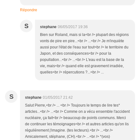
Répondre
S
stephane
06/05/2017 19:36
Bien sur Roland, mais si la<br /> plupart des régions
vonts de pire en pire...<br /> ...<br /> Je m'inquiète
aussi pour l'état de l'eau sur tout<br /> le territoire du
Japon, et des conséquences<br /> pour la
popullation...<br /> ...<br /> L'eau est la base de la
vie, mais<br /> quand elle est gravement irradiée,
quelles<br /> répercutions ?...<br /> ...
S
stephane
01/05/2017 21:42
Salut Pierre,<br /> ... <br /> Toujours le temps de lire tes*
articles...<br /> ...<br /> Comme on a vécu ensemble l'accident
nucléaire, ça fait<br /> beaucoup de points communs. Merci
de continuer les témoignages<br /> et autres articles qu'on lis
régulièrement j'imagine. (tes lecteurs).<br /> ...<br />
Amicalement, stéphane, (CH).<br /> ...<br /> *(vos)