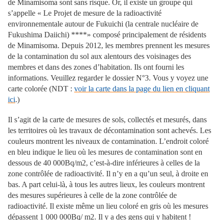
de Minamisoma sont sans risque. Or, il existe un groupe qui
s’appelle « Le Projet de mesure de la radioactivité
environnementale autour de Fukuichi (la centrale nucléaire de
Fukushima Daiichi) ****» composé principalement de résidents
de Minamisoma. Depuis 2012, les membres prennent les mesures
de la contamination du sol aux alentours des voisinages des
membres et dans des zones d’habitation. Ils ont fourni les
informations. Veuillez regarder le dossier N°3. Vous y voyez une
carte colorée (NDT :
voir la carte dans la page du lien en cliquant
ici
.)
Il s’agit de la carte de mesures de sols, collectés et mesurés, dans
les territoires où les travaux de décontamination sont achevés. Les
couleurs montrent les niveaux de contamination. L’endroit coloré
en bleu indique le lieu où les mesures de contamination sont en
dessous de 40 000Bq/m2, c’est-à-dire inférieures à celles de la
zone contrôlée de radioactivité. Il n’y en a qu’un seul, à droite en
bas. A part celui-là, à tous les autres lieux, les couleurs montrent
des mesures supérieures à celle de la zone contrôlée de
radioactivité. Il existe même un lieu coloré en gris où les mesures
dépassent 1 000 000Bq/ m2. Il y a des gens qui y habitent !