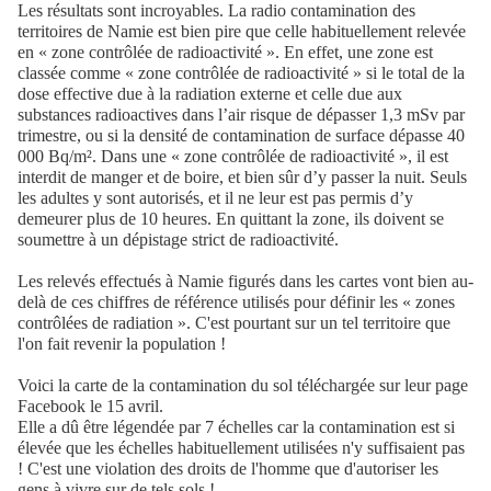
Les résultats sont incroyables. La radio contamination des
territoires de Namie est bien pire que celle habituellement relevée
en « zone contrôlée de radioactivité ». En effet, une zone est
classée comme « zone contrôlée de radioactivité » si le total de la
dose effective due à la radiation externe et celle due aux
substances radioactives dans l’air risque de dépasser 1,3 mSv par
trimestre, ou si la densité de contamination de surface dépasse 40
000 Bq/m². Dans une « zone contrôlée de radioactivité », il est
interdit de manger et de boire, et bien sûr d’y passer la nuit. Seuls
les adultes y sont autorisés, et il ne leur est pas permis d’y
demeurer plus de 10 heures. En quittant la zone, ils doivent se
soumettre à un dépistage strict de radioactivité.
Les relevés effectués à Namie figurés dans les cartes vont bien au-
delà de ces chiffres de référence utilisés pour définir les « zones
contrôlées de radiation ». C'est pourtant sur un tel territoire que
l'on fait revenir la population !
Voici la carte de la contamination du sol téléchargée sur leur page
Facebook le 15 avril.
Elle a dû être légendée par 7 échelles car la contamination est si
élevée que les échelles habituellement utilisées n'y suffisaient pas
! C'est une violation des droits de l'homme que d'autoriser les
gens à vivre sur de tels sols !