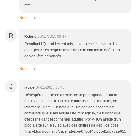
bfm...
Répondre
R
Roland
05/11/2015 09:47
Révoltant ! Quand les enfants, les adolescents seront-ils
protégés ? Les responsables de cette criminelle opération
doivent être dénoncés.
Répondre
J
javale
04/11/2015 18:43
Désespérant. Encore un volet de la propagande "pour la
renaissance de Fukushima" contre lequel il faut lutter, en
informant...Merci. On note que l'un des adolescents est
convaincu que si les adultes les font agir là, c'est donc que
c'est sans danger ; criminels adultes !<br /> (Un article d'un
blog alerte sur le sujet, avec des chiffres de débit de dose
:http://blog.goo.ne.jp/pathfinderk/e/676c440f015d1db70ae015