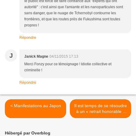
le public est forcé de faire confiance aux "experts qui ont
autorité" : c'est ainsi que l'amiante et les nanoparticules sont
sans danger, que le nuage de Tchernobyl contourne les
frontières, et que les routes près de Fukushima sont toutes
propres !
Répondre
J
Janick Magne
04/11/2015 17:13
Merci Fonzy pour ce témoignage ! Idiotie collective et
criminelle !
Répondre
< Manifestations au Japon
Il est temps de se résoudre
à un « retrait honorable »
du projet Tokyo 2020 vu la
situation à Fukushima >
Hébergé par Overblog