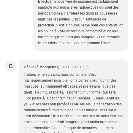
Effectivement ce type de masque est parfaitement
inadapté aux poussières radioactives qui sont des
nanoparticules. Il arrêtera les grosses poussières
mais pas les petites. C'est un simulacre de
protection. C'est la double peine pour ces enfants, on
les oblige à vivre en territoire contaminé et on leur
fait croire que ce n'est pas dangereux ! On retrouve
ici les effets désastreux du programme Ethos...
C
Cécile (à Montpellier)
04/11/2015 18:06
Irradier, je ne sais pas, mais contaminer c'est
malheureusement possible : on a pensé à leur fournir des
masques (suffisamment efficaces, j'espère) ainsi que des
gants (en vinyl, j'espère), ils portent un uniforme (qui sera
illico passé à la décontamination j'espère) ... mais ils ont les
yeux et les bras non protégés ! Aïe aïe aïe, la pénétration des
radionucléides à travers la peau et les muqueuses ! <br />
Leur déclaration "Je suis sûr que les adultes ne nous font pas
travailler dans un endroit dangereux" est malheureusement
compréhensible. A notre époque de menaces imperceptibles,