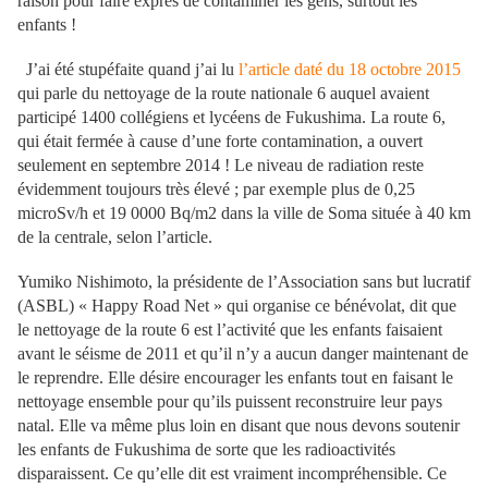
raison pour faire exprès de contaminer les gens, surtout les
enfants !
J’ai été stupéfaite quand j’ai lu
l’article daté du 18 octobre 2015
qui parle du nettoyage de la route nationale 6 auquel avaient
participé 1400 collégiens et lycéens de Fukushima. La route 6,
qui était fermée à cause d’une forte contamination, a ouvert
seulement en septembre 2014 ! Le niveau de radiation reste
évidemment toujours très élevé ; par exemple plus de 0,25
microSv/h et 19 0000 Bq/m2 dans la ville de Soma située à 40 km
de la centrale, selon l’article.
Yumiko Nishimoto, la présidente de l’Association sans but lucratif
(ASBL) « Happy Road Net » qui organise ce bénévolat, dit que
le nettoyage de la route 6 est l’activité que les enfants faisaient
avant le séisme de 2011 et qu’il n’y a aucun danger maintenant de
le reprendre. Elle désire encourager les enfants tout en faisant le
nettoyage ensemble pour qu’ils puissent reconstruire leur pays
natal. Elle va même plus loin en disant que nous devons soutenir
les enfants de Fukushima de sorte que les radioactivités
disparaissent. Ce qu’elle dit est vraiment incompréhensible. Ce