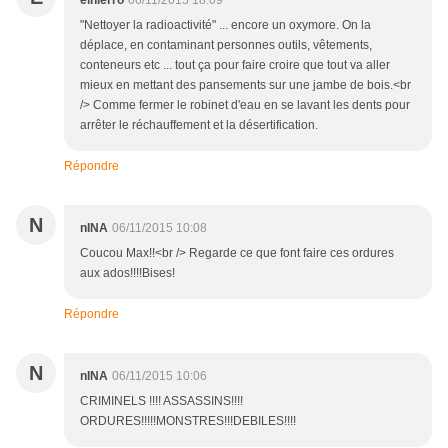
elhierro
06/11/2015 18:09
"Nettoyer la radioactivité" ... encore un oxymore. On la
déplace, en contaminant personnes outils, vêtements,
conteneurs etc ... tout ça pour faire croire que tout va aller
mieux en mettant des pansements sur une jambe de bois.<br
/> Comme fermer le robinet d'eau en se lavant les dents pour
arrêter le réchauffement et la désertification.
Répondre
N
nINA
06/11/2015 10:08
Coucou Max!!<br /> Regarde ce que font faire ces ordures
aux ados!!!!Bises!
Répondre
N
nINA
06/11/2015 10:06
CRIMINELS !!!! ASSASSINS!!!!
ORDURES!!!!!MONSTRES!!!DEBILES!!!!