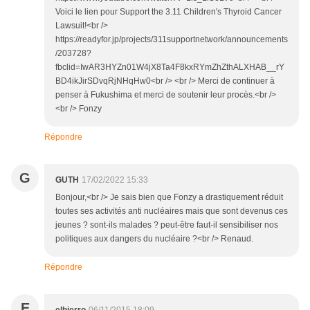
Voici le lien pour Support the 3.11 Children's Thyroid Cancer
Lawsuit!<br />
https://readyfor.jp/projects/311supportnetwork/announcements
/203728?
fbclid=IwAR3HYZn01W4jX8Ta4F8kxRYmZhZthALXHAB__rY
BD4ikJirSDvqRjNHqHw0<br /> <br /> Merci de continuer à
penser à Fukushima et merci de soutenir leur procès.<br />
<br /> Fonzy
Répondre
G
GUTH
17/02/2022 15:33
Bonjour,<br /> Je sais bien que Fonzy a drastiquement réduit
toutes ses activités anti nucléaires mais que sont devenus ces
jeunes ? sont-ils malades ? peut-être faut-il sensibiliser nos
politiques aux dangers du nucléaire ?<br /> Renaud.
Répondre
E