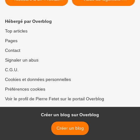
honorable » du projet Tokyo
entretien avec Ken
2020 vu la situation à
Sakamoto >
Fukushima
Hébergé par Overblog
Top articles
Pages
Contact
Signaler un abus
C.G.U.
Cookies et données personnelles
Préférences cookies
Voir le profil de Pierre Fetet sur le portail Overblog
Créer un blog sur Overblog
Créer un blog