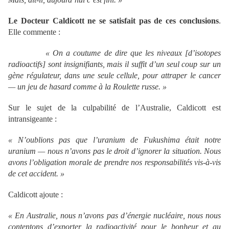
Le Docteur Caldicott
ne se satisfait pas de ces conclusions
.
Elle commente :
« On a coutume de dire que les niveaux [d
’isotopes
radioactifs] sont insignifiants, mais il suffit d
’un seul coup sur un
g
ène r
égulateur, dans une seule cellule, pour attraper le cancer
— un jeu de hasard comme
à la Roulette russe.
»
Sur le sujet de la culpabilité de l’Australie, Caldicott est
intransigeante :
« N
’oublions pas que l
’uranium de Fukushima
était notre
uranium
— nous n
’avons pas le droit d
’ignorer la situation. Nous
avons l
’obligation morale de prendre nos responsabilit
és vis-
à-vis
de cet accident.
»
Caldicott ajoute :
« En Australie, nous n
’avons pas d
’énergie nucl
éaire, nous nous
contentons d
’exporter la radioactivit
é pour le bonheur et au