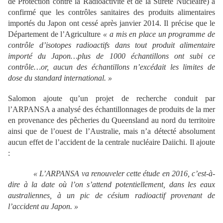
de Protection contre la Radioactivité et de la Sûreté Nucléaire) a
confirmé que les contrôles sanitaires des produits alimentaires
importés du Japon ont cessé après janvier 2014. Il précise que le
Département de l’Agriculture
« a mis en place un programme de
contr
ôle d
’isotopes radioactifs dans tout produit alimentaire
import
é du Japon
…plus de 1000
échantillons ont subi ce
contr
ôle
…or, aucun des
échantillons n
’exc
édait les limites de
dose du standard international.
»
Salomon ajoute qu’un projet de recherche conduit par
l’ARPANSA a analysé des échantillonnages de produits de la mer
en provenance des pêcheries du Queensland au nord du territoire
ainsi que de l’ouest de l’Australie, mais n’a détecté absolument
aucun effet de l’accident de la centrale nucléaire Daiichi. Il ajoute
:
« L
’ARPANSA va renouveler cette
étude en 2016, c
’est-
à-
dire
à la date o
ù l
’on s
’attend potentiellement, dans les eaux
australiennes,
à un pic de c
ésium radioactif provenant de
l
’accident au Japon.
»