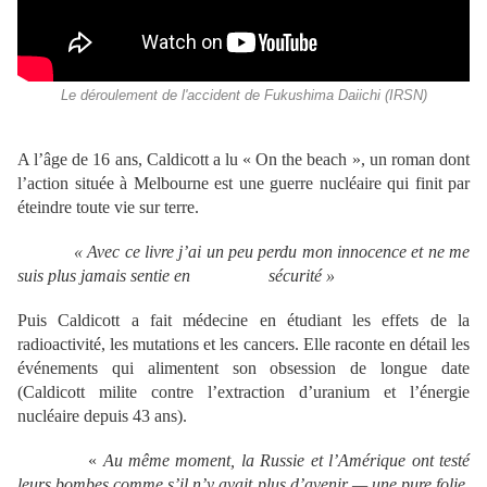
Le déroulement de l'accident de Fukushima Daiichi (IRSN)
A l’âge de 16 ans, Caldicott a lu « On the beach », un roman dont
l’action située à Melbourne est une guerre nucléaire qui finit par
éteindre toute vie sur terre.
« Avec ce livre j
’ai un peu perdu mon innocence et ne me
suis plus jamais sentie en s
écurit
é »
Puis Caldicott a fait médecine en étudiant les effets de la
radioactivité, les mutations et les cancers. Elle raconte en détail les
événements qui alimentent son obsession de longue date
(Caldicott milite contre l’extraction d’uranium et l’énergie
nucléaire depuis 43 ans).
«
Au m
ême moment, la Russie et l
’Am
érique ont test
é
leurs bombes comme s
’il n
’y avait plus d
’avenir
— une pure folie.