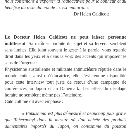
nous contentons d
’exporter la radioactivit
é pour le bonheur et au
b
én
éfice du reste du monde - c
’est immoral.
»
Dr Helen Caldicott
Le Docteur Helen Caldicott ne peut laisser personne
indiff
é
rent
. Sa maîtrise parfaite du sujet et sa ferveur semblent
sans limites. Elle joint souvent le geste à la parole, vous regarde
droit dans les yeux et a dans la voix des accents qui imposent le
sens de l’urgence.
Physicienne australienne et militante antinucléaire réputée dans le
monde entier, ainsi qu’éducatrice, elle s’est rendue disponible
pour cette interview tout juste de retour d’une campagne de
conférences au Japon et au Danemark. Les effets du décalage
horaire ne semblent même pas l’’atteindre.
Caldicott me dit avec emphase :
« Fukushima est plus d
émesur
é et beaucoup plus grave
que Tchernobyl dans la mesure o
ù l
’on ach
ète des produits
alimentaires import
és du Japon, on consomme du poisson