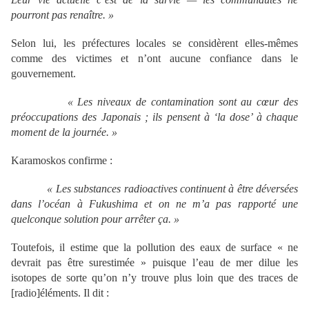
pourront pas rena
ître.
»
Selon lui, les préfectures locales se considèrent elles-mêmes
comme des victimes et n’ont aucune confiance dans le
gouvernement.
« Les niveaux de contamination sont au c
œur des
pr
éoccupations des Japonais ; ils pensent
à ‘la dose
’ à chaque
moment de la journ
ée.
»
Karamoskos confirme :
« Les substances radioactives continuent
à être d
évers
ées
dans l
’oc
éan
à Fukushima et on ne m
’a pas rapport
é une
quelconque solution pour arr
êter
ça.
»
Toutefois, il estime que la pollution des eaux de surface « ne
devrait pas être surestimée » puisque l’eau de mer dilue les
isotopes de sorte qu’on n’y trouve plus loin que des traces de
[radio]éléments. Il dit :