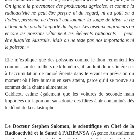
On ignore la provenance des productions agricoles, et comme la
radioactivit
é ne peut
être per
çue ni du regard, ni au go
ût ou
à
l
’odeur, personne ne devrait consommer la soupe de Miso, le riz
ni tout autre produit import
é du Japon. Les oiseaux migrateurs ou
encore les poissons v
éhiculent les
él
éments radioactifs
— peut-
être jusqu
’en Australie. Mais on ne teste pas nos importations ni
le poisson.
»
Elle m’explique que des poissons comme le thon remontent les
courants sur des milliers de kilomètres, il faudrait donc s’intéresser
à l’accumulation de radioéléments dans le vivant en prévision du
moment où l’être humain en sera atteint, parce qu’il se trouve au
sommet de la chaîne alimentaire.
Caldicott estime également que les voitures de seconde main
importées du Japon ont sans doute des filtres à air contaminés dès
le début de la catastrophe.
Le Docteur Stephen Salomon, le scientifique en Chef de la
Radioactivit
é
et la Sant
é à
l
’
ARPANSA
(Agence Australienne