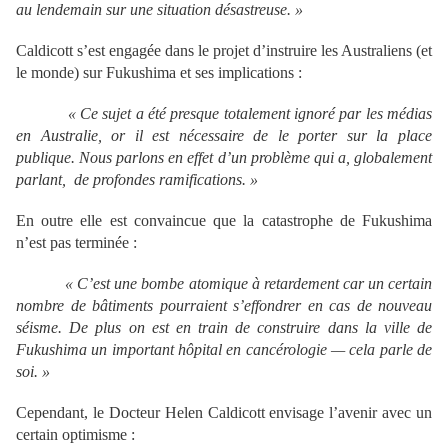
au lendemain sur une situation d
ésastreuse.
»
Caldicott s’est engagée dans le projet d’instruire les Australiens (et
le monde) sur Fukushima et ses implications :
« Ce sujet a
ét
é presque totalement ignor
é par les m
édias
en Australie, or il est n
écessaire de le porter sur la place
publique. Nous parlons en effet d
’un probl
ème qui a, globalement
parlant, de profondes ramifications.
»
En outre elle est convaincue que la catastrophe de Fukushima
n’est pas terminée :
« C
’est une bombe atomique
à retardement car un certain
nombre de b
âtiments pourraient s
’effondrer en cas de nouveau
s
éisme. De plus on est en train de construire dans la ville de
Fukushima un important h
ôpital en canc
érologie
— cela parle de
soi.
»
Cependant, le Docteur Helen Caldicott envisage l’avenir avec un
certain optimisme :