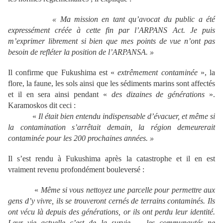
« Ma mission en tant qu
’avocat du public a
ét
é
express
ément cr
éée
à cette fin par l
’ARPANS Act. Je puis
m
’exprimer librement si bien que mes points de vue n
’ont pas
besoin de refl
éter la position de l
’ARPANSA.
»
Il confirme que Fukushima est «
extr
êmement contamin
ée
», la
flore, la faune, les sols ainsi que les sédiments marins sont affectés
et il en sera ainsi pendant «
des dizaines de g
én
érations
».
Karamoskos dit ceci :
«
Il
était bien entendu indispensable d
’évacuer, et m
ême si
la contamination s
’arr
êtait demain, la r
égion demeurerait
contamin
ée pour les 200 prochaines ann
ées.
»
Il s’est rendu à Fukushima après la catastrophe et il en est
vraiment revenu profondément bouleversé :
«
M
ême si vous nettoyez une parcelle pour permettre aux
gens d
’y vivre, ils se trouveront cern
és de terrains contamin
és. Ils
ont v
écu l
à depuis des g
én
érations, or ils ont perdu leur identit
é.
Leur vie actuelle c
’est de la survie
— les communaut
és ne