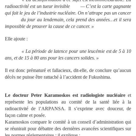
radioactivit
é est un tueur invisible
— C
’est la carte gagnante
qui fait le jeu de l
’industrie nucl
éaire. On n
’attrape pas un cancer
du jour au lendemain, cela prend des ann
ées
…et il sera
impossible de prouver la cause de ce cancer.
»
Elle ajoute :
« La p
ériode de latence pour une leuc
émie est de 5
à 10
ans, et de 15
à 80 ans pour les cancers solides.
»
Il est donc prématuré et fallacieux, dit-elle, de conclure qu’aucun
décès ne puisse être rattaché à l’accident de Fukushima.
Le docteur Peter Karamoskos est radiologiste nucl
é
aire
et
représente les populations au comité de la santé liée à la
radioactivité de l’ARPANSA. Il s’exprime avec douceur, de
façon calme et posée.
Karamoskos compare le comité à un conseil d’administration qui
se réunirait pour débattre des dernières avancées scientifiques sur
les normes réglementaires ; il explique :