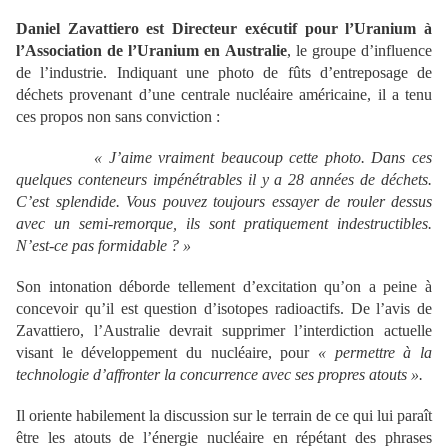
Daniel Zavattiero
est Directeur ex
é
cutif pour l
’
Uranium
à
l
’
Association de l
’
Uranium en Australie
, le groupe d’influence
de l’industrie. Indiquant une photo de fûts d’entreposage de
déchets provenant d’une centrale nucléaire américaine, il a tenu
ces propos non sans conviction :
« J
’aime vraiment beaucoup cette photo. Dans ces
quelques conteneurs imp
én
étrables il y a 28 ann
ées de d
échets.
C
’est splendide. Vous pouvez toujours essayer de rouler dessus
avec un semi-remorque, ils sont pratiquement indestructibles.
N
’est-ce pas formidable ?
»
Son intonation déborde tellement d’excitation qu’on a peine à
concevoir qu’il est question d’isotopes radioactifs. De l’avis de
Zavattiero, l’Australie devrait supprimer l’interdiction actuelle
visant le développement du nucléaire, pour
« permettre
à la
technologie d
’affronter la concurrence avec ses propres atouts
».
Il oriente habilement la discussion sur le terrain de ce qui lui paraît
être les atouts de l’énergie nucléaire en répétant des phrases