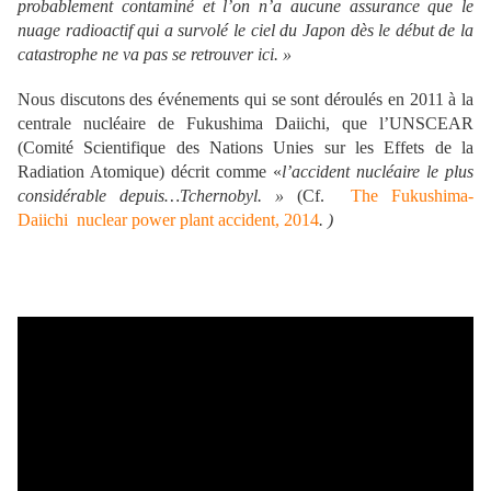
probablement contamin
é et l
’on n
’a aucune assurance que le
nuage radioactif qui a survol
é le ciel du Japon d
ès le d
ébut de la
catastrophe ne va pas se retrouver ici.
»
Nous discutons des événements qui se sont déroulés en 2011 à la
centrale nucléaire de Fukushima Daiichi, que l’UNSCEAR
(Comité Scientifique des Nations Unies sur les Effets de la
Radiation Atomique) décrit comme «
l
’accident nucl
éaire le plus
consid
érable depuis
…Tchernobyl.
»
(Cf.
The Fukushima-
Daiichi nuclear power plant accident, 2014
. )