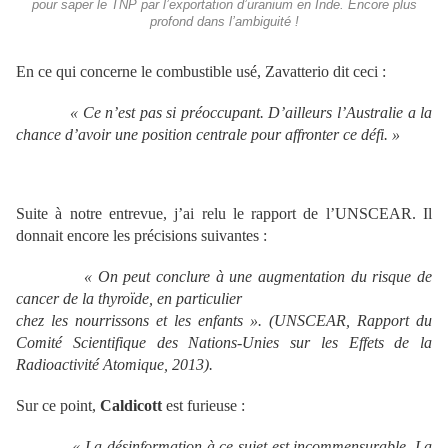
pour saper le TNP par l’exportation d’uranium en Inde. Encore plus
profond dans l’ambiguité !
En ce qui concerne le combustible usé, Zavatterio dit ceci :
« Ce n
’est pas si pr
éoccupant. D
’ailleurs l
’Australie a la
chance d
’avoir une position centrale pour affronter ce d
éfi.
»
Suite à notre entrevue, j’ai relu le rapport de l’UNSCEAR. Il
donnait encore les précisions suivantes :
« On peut conclure
à une augmentation du risque de
cancer de la thyro
ïde, en particulier
chez les nourrissons et les enfants
». (UNSCEAR, Rapport du
Comit
é Scientifique des Nations-Unies sur les Effets de la
Radioactivit
é Atomique, 2013).
Sur ce point,
Caldicott
est furieuse :
« La d
ésinformation
à ce sujet est incommensurable. La