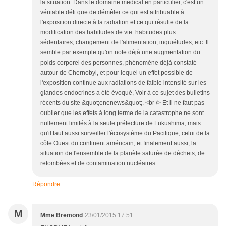
la situation. Dans le domaine médical en particulier, c'est un
véritable défi que de démêler ce qui est attribuable à
l'exposition directe à la radiation et ce qui résulte de la
modification des habitudes de vie: habitudes plus
sédentaires, changement de l'alimentation, inquiétudes, etc. Il
semble par exemple qu'on note déjà une augmentation du
poids corporel des personnes, phénomène déjà constaté
autour de Chernobyl, et pour lequel un effet possible de
l'exposition continue aux radiations de faible intensité sur les
glandes endocrines a été évoqué, Voir à ce sujet des bulletins
récents du site &quot;enenews&quot;. <br /> Et il ne faut pas
oublier que les effets à long terme de la catastrophe ne sont
nullement limités à la seule préfecture de Fukushima, mais
qu'il faut aussi surveiller l'écosystème du Pacifique, celui de la
côte Ouest du continent américain, et finalement aussi, la
situation de l'ensemble de la planète saturée de déchets, de
retombées et de contamination nucléaires.
Répondre
M
Mme Bremond
23/01/2015 17:51