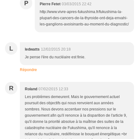
P
Pierre Fetet
03/03/2015 22:42
http://www.vivre-apres-fukushima.fr/fukushima-la-
plupart-des-cancers-de-la-thyroide-ont-deja-envahi-
les-ganglions-avoisinants-au-moment-du-diagnostic/
L
ledwatts
12/02/2015 20:18
Je pense l'ère du nucléaire est finie.
Répondre
R
Roland
07/02/2015 12:33
Les problèmes demeurent. Mais le gouvernement actuel
poursuit des objectifs qui nous renvoient aux années
sombres. Nous devons accentuer nos pressions sur le
gouvernement afin qu'il renonce à la disparition de l'article 9,
qu'il donne la priorité absolue à la maîtrise des suites de la
catastrophe nucléaire de Fukushima, qu'il renonce à la
relance du nucléaire, redéfinisse le bouquet énergétique.<br