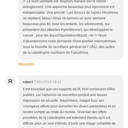
/> Le suivi sanitaire est -toujours marqué par le même
aveuglement. Une approche beaucoup plus rigoureuse est
indispensable. Une priorité ! Les erreurs de l'après Hiroshima
se répètent, hélas ! Nous réclamons un suivi sanitaire
beaucoup plus fin, pour les enfants, les adolescents, qui
présentent des atteintes thyroïdiennes, qui développent le
cancer ; pour les &quot;liquidateurs&quot;.<br /> Nous
n'abandonnons notre demande d'une gestion internationale,
sous la houlette du secrétaire général de l' ONU, des suites
de la catastrophe nucléaire de Fukushima.
Répondre
R
robert
25/01/2015 18:21
Il est essentiel que ces rapports de M. Hori continuent d'être
publiés, car l'absence de nouvelles produit une fausse
impression de sécurité. Néanmoins, malgré tous ses
courageux efforts pour surveiller les divers paramètres et en
rendre compte au reste du monde, l'éventail des effets
possibles de la catastrophe est tellement étendu qu'il est
difficile pour un seul individu d'avoir une image complète de