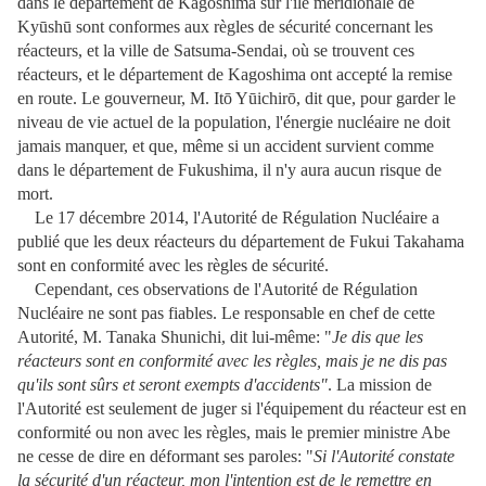
dans le département de Kagoshima sur l'île méridionale de
Kyūshū sont conformes aux règles de sécurité concernant les
réacteurs, et la ville de Satsuma-Sendai, où se trouvent ces
réacteurs, et le département de Kagoshima ont accepté la remise
en route. Le gouverneur, M. Itō Yūichirō, dit que, pour garder le
niveau de vie actuel de la population, l'énergie nucléaire ne doit
jamais manquer, et que, même si un accident survient comme
dans le département de Fukushima, il n'y aura aucun risque de
mort.
Le 17 décembre 2014, l'Autorité de Régulation Nucléaire a
publié que les deux réacteurs du département de Fukui Takahama
sont en conformité avec les règles de sécurité.
Cependant, ces observations de l'Autorité de Régulation
Nucléaire ne sont pas fiables. Le responsable en chef de cette
Autorité, M. Tanaka Shunichi, dit lui-même: "
Je dis que les
réacteurs sont en conformité avec les règles, mais je ne dis pas
qu'ils sont sûrs et seront exempts d'accidents"
. La mission de
l'Autorité est seulement de juger si l'équipement du réacteur est en
conformité ou non avec les règles, mais le premier ministre Abe
ne cesse de dire en déformant ses paroles: "
Si l'Autorité constate
la sécurité d'un réacteur, mon l'intention est de le remettre en