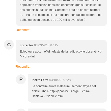
personnes. Soit une incidence environ 5 fois moindre sur la
population française dans son ensemble que sur celle seule
des enfants à Fukushima. Comment peut-on encore affirmer
qu'il y a un effet de seuil qui nous prémunirait de ce genre de
pathologies en dessous de 100 millisieverts/an ?
Répondre
C
corrector
03/03/2015 07:15
Et toujours aucun effet néfaste de la radioactivité observé! <br
/> <br /> lol
Répondre
P
Pierre Fetet
03/10/2015 22:41
Le contraire arrive malheureusement. Voyez cet
article :<br /> http://japanfocus.org/-Eiichiro-
Ochiai/4382/article.html