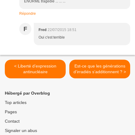
ENORME tragédie ... ... ...
Répondre
F
Fred
22/07/2015 18:51
Oui c'est terrible
< Liberté d’expression
Est-ce que les générations
antinucléaire
d’irradiés s’additionnent ? >
Hébergé par Overblog
Top articles
Pages
Contact
Signaler un abus