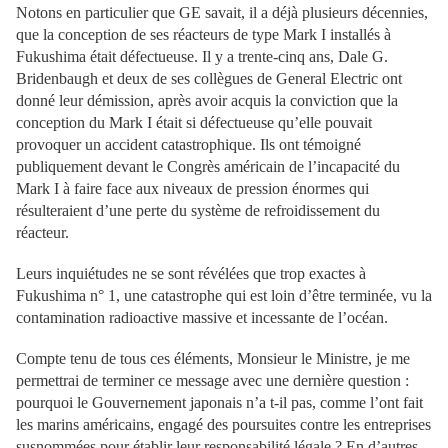
Notons en particulier que GE savait, il a déjà plusieurs décennies,
que la conception de ses réacteurs de type Mark I installés à
Fukushima était défectueuse. Il y a trente-cinq ans, Dale G.
Bridenbaugh et deux de ses collègues de General Electric ont
donné leur démission, après avoir acquis la conviction que la
conception du Mark I était si défectueuse qu’elle pouvait
provoquer un accident catastrophique. Ils ont témoigné
publiquement devant le Congrès américain de l’incapacité du
Mark I à faire face aux niveaux de pression énormes qui
résulteraient d’une perte du système de refroidissement du
réacteur.
Leurs inquiétudes ne se sont révélées que trop exactes à
Fukushima n° 1, une catastrophe qui est loin d’être terminée, vu la
contamination radioactive massive et incessante de l’océan.
Compte tenu de tous ces éléments, Monsieur le Ministre, je me
permettrai de terminer ce message avec une dernière question :
pourquoi le Gouvernement japonais n’a t-il pas, comme l’ont fait
les marins américains, engagé des poursuites contre les entreprises
susnommées pour établir leur responsabilité légale ? En d’autres