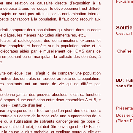
Fukushim
ne relation de causalité directe (l’exposition à la
cancéreuse à tous les coups, le développement est différé,
 sujets ne sont pas atteints par la contamination interne,
its par rapport à la population, il faut donc recourir aux
Soutie
audrait comparer deux populations qui vivent dans un cadre
C'est ici !
de d’âges, les mêmes habitudes alimentaires, etc…
icales et radiologiques, des contaminations externes et
ière complète et honnête sur la population saine et la
Chaîne 
nucléocrates aidés par le musellement de l’OMS dans ce
n empêchant ou en manipulant la collecte des données, à
s.
évite cet écueil car il s’agit ici de comparer une population
omètres des centrales en Europe, au reste de la population.
BD
Fuk
:
es habitants ont un mode de vie qui ne diffère pas
sans fin
n.
ue ne donne jamais des preuves absolues, c’est sa fonction-
à propos d’une corrélation entre deux ensembles A et B, «
dire « certitude d’un lien».
Présentat
se physique du lien, tout ce que l’on peut dire c’est que «
Dossier 
centrale au centre de la zone crée une augmentation de la
(Pierre F
e dû à l’utilisation de solvants cancérigènes (je pose ici
avocat du diable), tout doit être envisagé et le Dr Fairlie,
r la cause la plus probable, et explique pourquoi elle est