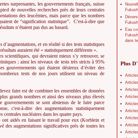
ertes surprenantes, les gouvernements français, suisse
Nouvell
 pied de nouvelles recherches près de leurs centrales
Fukushi
entations des leucémies, mais parce que les nombres
Déverse
uaient de “signification statistique”. C'est-à-dire que
Fukush
ésultats n’étaient pas dus au hasard.
Eau con
Fukushi
dans le
s d’augmentations, et en réalité si des tests statistiques
résultats auraient été « statistiquement différents ».
s scientifiques, qui devraient mieux s’y retrouver, se
stiques ; ainsi les niveaux de tests très stricts à 95%
Plus D'
es gouvernements qui étaient désireux d’éviter des
e nombreux tests de nos jours utilisent un niveau de
Article
Article
Article
 devez faire est de combiner les ensembles de données
plus grands nombres et ainsi des niveaux plus élevés
Article
atre gouvernements se sont abstenus de le faire parce
Article
onse, c'est-à-dire des augmentations statistiquement
Article
es centrales nucléaires dans les quatre pays.
Article
s ont aidés en faisant le travail pour eux (Korblein et
Article
uvé des augmentations significatives près de toutes les
Article