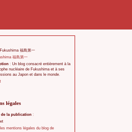
 Fukushima 福島第一
ption
: Un blog consacré entièrement à la
rophe nucléaire de Fukushima et à ses
ussions au Japon et dans le monde.
t
s légales
 de la publication
:
et
 les mentions légales du blog de