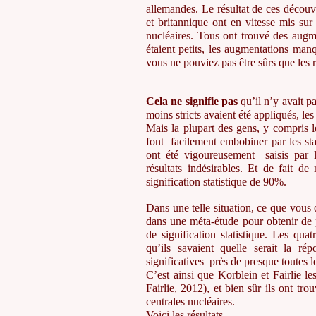
allemandes. Le résultat de ces découv
et britannique ont en vitesse mis sur
nucléaires. Tous ont trouvé des augm
étaient petits, les augmentations manq
vous ne pouviez pas être sûrs que les r
Cela ne signifie
pas
qu’il n’y avait pa
moins stricts avaient été appliqués, les 
Mais la plupart des gens, y compris le
font facilement embobiner par les stati
ont été vigoureusement saisis par l
résultats indésirables. Et de fait d
signification statistique de 90%.
Dans une telle situation, ce que vous
dans une méta-étude pour obtenir de 
de signification statistique. Les qu
qu’ils savaient quelle serait la rép
significatives près de presque toutes l
C’est ainsi que Korblein et Fairlie le
Fairlie, 2012), et bien sûr ils ont tro
centrales nucléaires.
Voici les résultats.