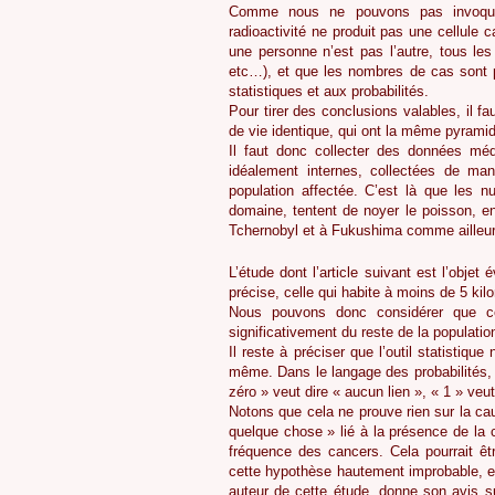
Comme nous ne pouvons pas invoquer u
radioactivité ne produit pas une cellule 
une personne n’est pas l’autre, tous les
etc…), et que les nombres de cas sont pet
statistiques et aux probabilités.
Pour tirer des conclusions valables, il f
de vie identique, qui ont la même pyrami
Il faut donc collecter des données méd
idéalement internes, collectées de man
population affectée. C’est là que les 
domaine, tentent de noyer le poisson, e
Tchernobyl et à Fukushima comme ailleur
L’étude dont l’article suivant est l’objet 
précise, celle qui habite à moins de 5 kil
Nous pouvons donc considérer que c
significativement du reste de la populatio
Il reste à préciser que l’outil statistiq
même. Dans le langage des probabilités, 
zéro » veut dire « aucun lien », « 1 » veut 
Notons que cela ne prouve rien sur la cau
quelque chose » lié à la présence de la 
fréquence des cancers. Cela pourrait êtr
cette hypothèse hautement improbable, en 
auteur de cette étude, donne son avis su