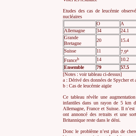
Etudes des cas de leucémie observé
nucléaires
O
A
Allemagne
34
24.1
Grande
20
15.4
Bretagne
a
Suisse
11
7.9
b
14
10.2
France
Ensemble
79
57.5
[Notes : voir tableau ci-dessus]
a : Dérivé des données de Spycher et 
b : Cas de leucémie aigüe
Ce tableau révèle une augmentation 
infantiles dans un rayon de 5 km d
Allemagne, France et Suisse. Il n’est 
ont annoncé des retraits et une sor
Britannique reste dans le déni.
Donc le problème n’est plus de cherc