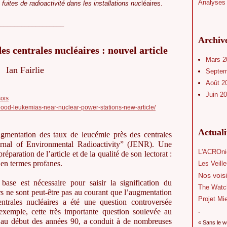
Analyses 
 fuites de radioactivité dans les installations nuc
léaires.
__________________
Archiv
des centrales nucléaires : nouvel article
Mars 
Ian Fairlie
Septe
Août 2
Juin 2
sois
dhood-leukemias-near-nuclear-power-stations-new-article/
Actual
gmentation des taux de leucémie près des centrales
ournal of Environmental Radioactivity” (JENR). Une
L'ACROni
réparation de l’article et de la qualité de son lectorat :
 en termes profanes.
Les Veill
Nos voisi
ase est nécessaire pour saisir la signification du
The Watc
s ne sont peut-être pas au courant que l’augmentation
Projet Mi
entrales nucléaires a été une question controversée
.
exemple, cette très importante question soulevée au
au début des années 90, a conduit à de nombreuses
« Sans le w